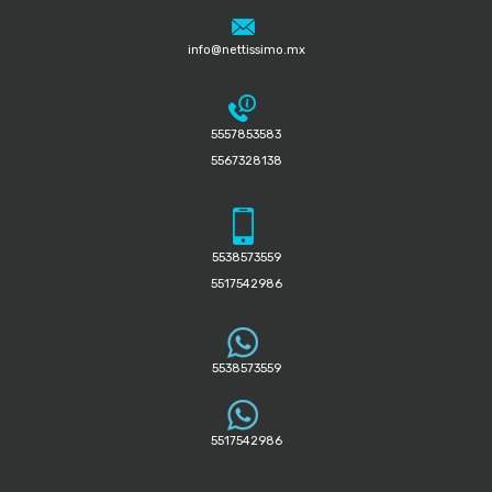
info@nettissimo.mx
5557853583
5567328138
5538573559
5517542986
5538573559
5517542986