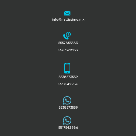
info@nettissimo.mx
5557853583
5567328138
5538573559
5517542986
5538573559
5517542986