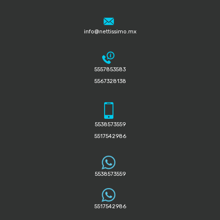
info@nettissimo.mx
5557853583
5567328138
5538573559
5517542986
5538573559
5517542986