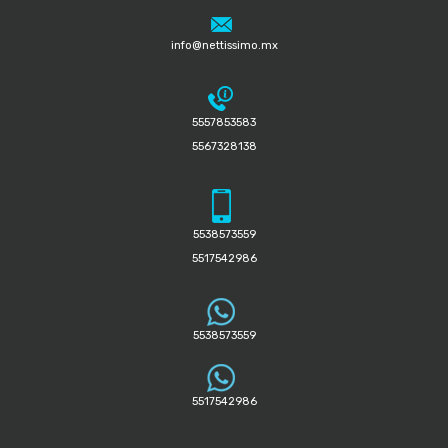
info@nettissimo.mx
5557853583
5567328138
5538573559
5517542986
5538573559
5517542986