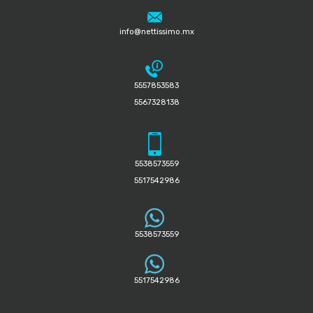
info@nettissimo.mx
5557853583
5567328138
5538573559
5517542986
5538573559
5517542986