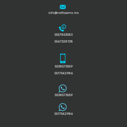
info@nettissimo.mx
5557853583
5567328138
5538573559
5517542986
5538573559
5517542986