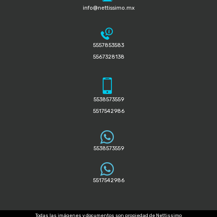
info@nettissimo.mx
5557853583
5567328138
5538573559
5517542986
5538573559
5517542986
Todas las imágenes y documentos son propiedad de Nettissimo