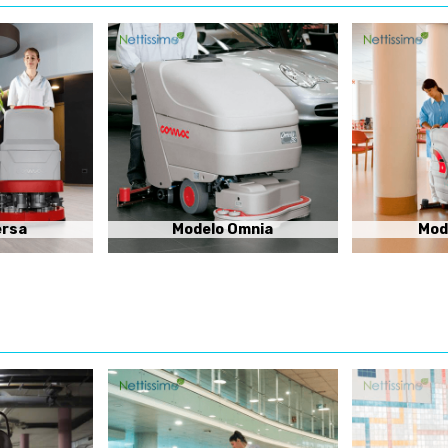
ersa
Modelo Omnia
Mod