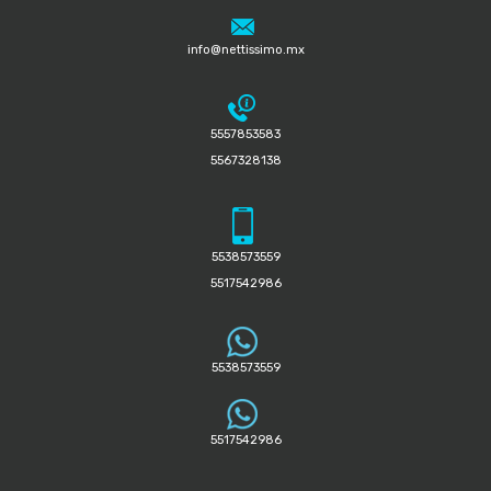
info@nettissimo.mx
5557853583
5567328138
5538573559
5517542986
5538573559
5517542986