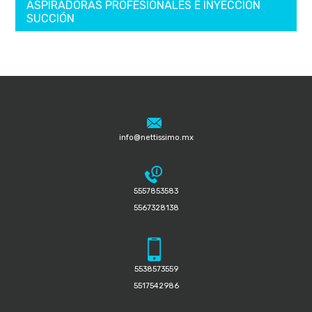
ASPIRADORAS PROFESIONALES E INYECCION
SUCCIÓN
info@nettissimo.mx
5557853583
5567328138
5538573559
5517542986