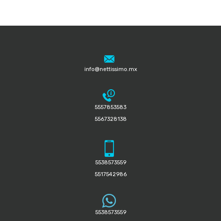
info@nettissimo.mx
5557853583
5567328138
5538573559
5517542986
5538573559