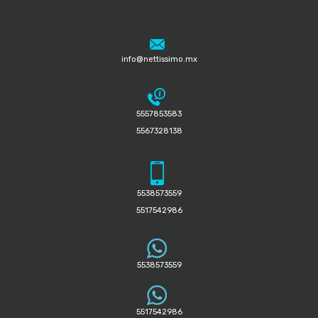
info@nettissimo.mx
5557853583
5567328138
5538573559
5517542986
5538573559
5517542986