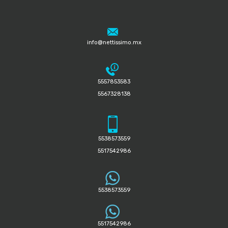
info@nettissimo.mx
5557853583
5567328138
5538573559
5517542986
5538573559
5517542986