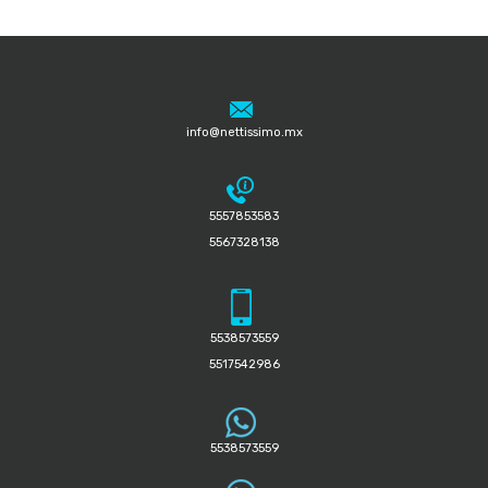
info@nettissimo.mx
5557853583
5567328138
5538573559
5517542986
5538573559