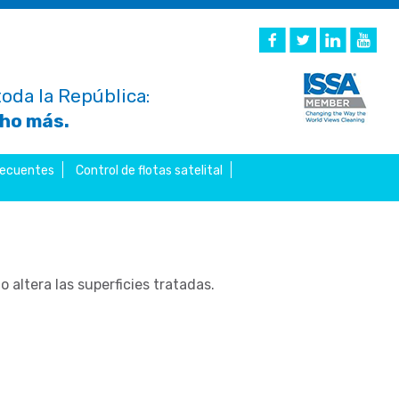
oda la República:
cho más.
recuentes
Control de flotas satelital
 altera las superficies tratadas.