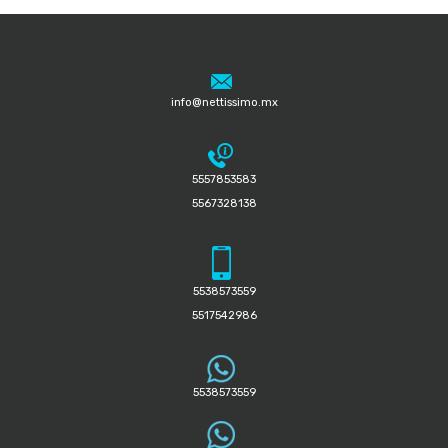
info@nettissimo.mx
5557853583
5567328138
5538573559
5517542986
5538573559