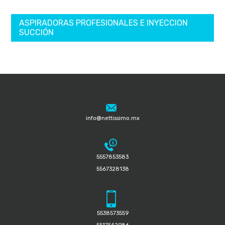
ASPIRADORAS PROFESIONALES E INYECCION
SUCCIÓN
info@nettissimo.mx
5557853583
5567328138
5538573559