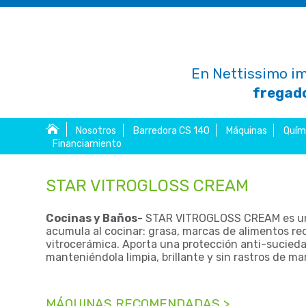
En Nettissimo im
fregado
Nosotros
Barredora CS 140
Máquinas
Quím
Financiamiento
STAR VITROGLOSS CREAM
Cocinas y Baños-
STAR VITROGLOSS CREAM es un li
acumula al cocinar: grasa, marcas de alimentos re
vitrocerámica. Aporta una protección anti-suciedad, 
manteniéndola limpia, brillante y sin rastros de
MÁQUINAS RECOMENDADAS >