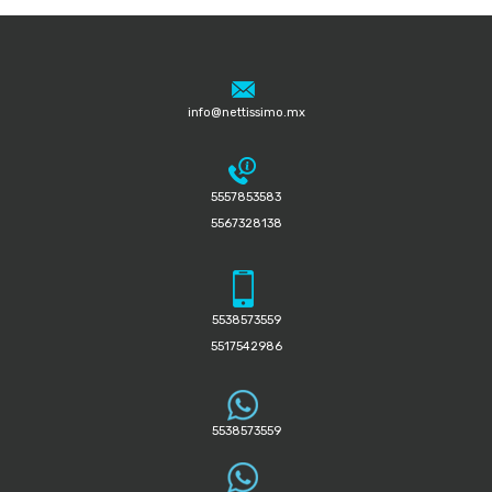
info@nettissimo.mx
5557853583
5567328138
5538573559
5517542986
5538573559