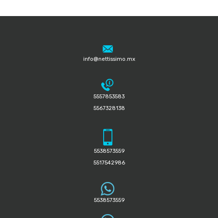
info@nettissimo.mx
5557853583
5567328138
5538573559
5517542986
5538573559