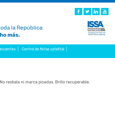
oda la República:
cho más.
recuentes
Control de flotas satelital
 No resbala ni marca pisadas. Brillo recuperable.