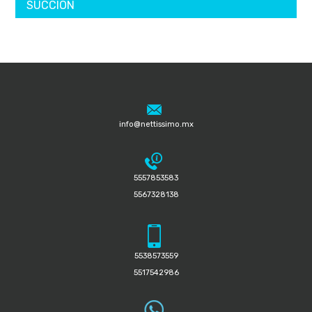
SUCCIÓN
info@nettissimo.mx
5557853583
5567328138
5538573559
5517542986