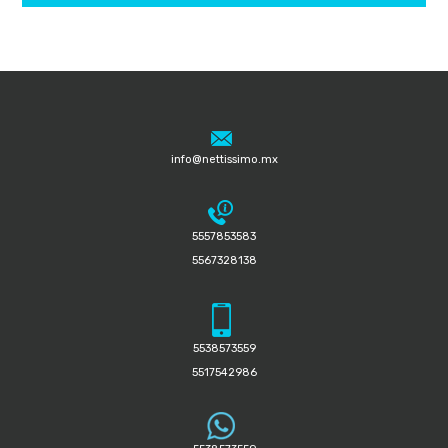
info@nettissimo.mx
5557853583
5567328138
5538573559
5517542986