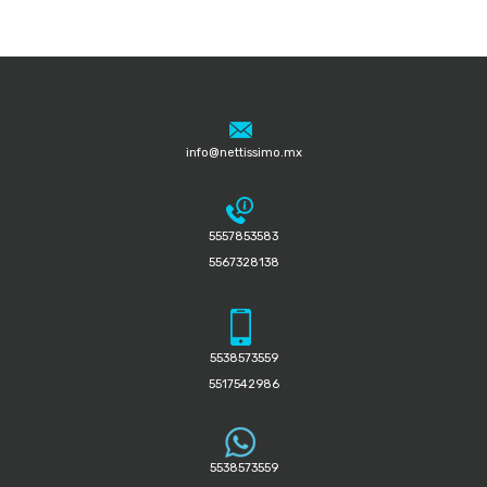
info@nettissimo.mx
5557853583
5567328138
5538573559
5517542986
5538573559