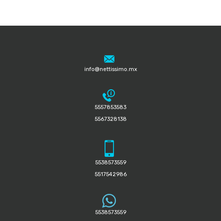
info@nettissimo.mx
5557853583
5567328138
5538573559
5517542986
5538573559