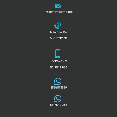
info@nettissimo.mx
5557853583
5567328138
5538573559
5517542986
5538573559
5517542986