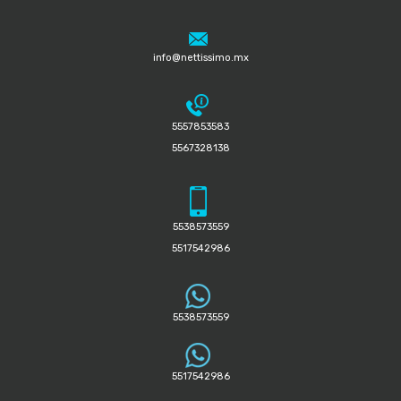
info@nettissimo.mx
5557853583
5567328138
5538573559
5517542986
5538573559
5517542986