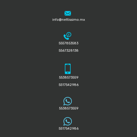
info@nettissimo.mx
5557853583
5567328138
5538573559
5517542986
5538573559
5517542986