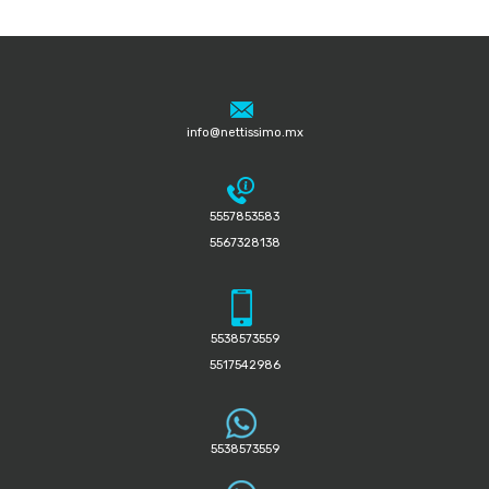
info@nettissimo.mx
5557853583
5567328138
5538573559
5517542986
5538573559