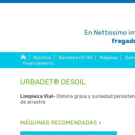
En Nettissimo im
fregado
Nosotros
Barredora CS 140
Máquinas
Quím
Financiamiento
URBADET® DESOIL
Limpieza Vial-
Elimina grasa y suciedad persisten
de arrastre.
MÁQUINAS RECOMENDADAS >