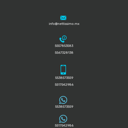
info@nettissimo.mx
5557853583
5567328138
5538573559
5517542986
5538573559
5517542986