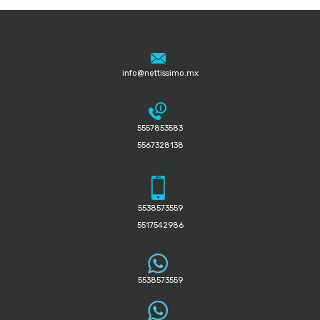
info@nettissimo.mx
5557853583
5567328138
5538573559
5517542986
5538573559