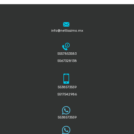
info@nettissimo.mx
5557853583
5567328138
5538573559
5517542986
5538573559